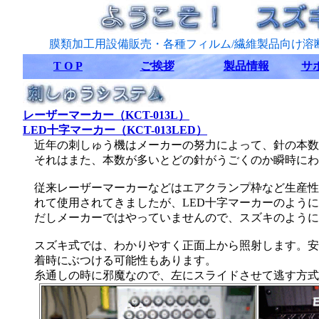
膜類加工用設備販売・各種フィルム/繊維製品向け溶
T O P
ご挨拶
製品情報
サ
レーザーマーカー（KCT-013L）
LED十字マーカー（KCT-013LED）
近年の刺しゅう機はメーカーの努力によって、針の本数
それはまた、本数が多いとどの針がうごくのか瞬時にわ
従来レーザーマーカーなどはエアクランプ枠など生産性
れて使用されてきましたが、LED十字マーカーのよう
だしメーカーではやっていませんので、スズキのように
スズキ式では、わかりやすく正面上から照射します。安
着時にぶつける可能性もあります。
糸通しの時に邪魔なので、左にスライドさせて逃す方式