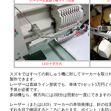
レーザー式直線で横ライン照射
レ
LED 十字方式
スズキではすべての刺しゅう機に対してマーカーを取り
製作できます。
レーザーは直線ライン形状でも、単体で1セット5万円ぐ
予算が必要です。
多頭機なら、横方向には2頭分は照射が一度にできます
レーザー（またはLED）マーカーの本領発揮は、針の位
ずれを目で確認するところにあります。ポイント（丸印