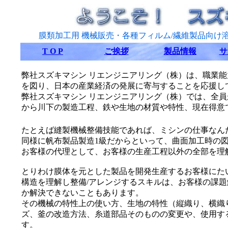
膜類加工用 機械販売・各種フィルム/繊維製品向
T O P
ご挨拶
製品情報
サ
弊社スズキマシン リエンジニアリング（株）は、職業
を図り、日本の産業経済の発展に寄与することを応援し
弊社スズキマシン リエンジニアリング（株）では、全
から川下の製造工程、鉄や生地の材質や特性、現在得意
たとえば縫製機械整備技能であれば、ミシンの仕事なん
同様に帆布製品製造1級だからといって、曲面加工時の
お客様の代理として、お客様の生産工程以外の全部を理
とりわけ膜体を元とした製品を開発生産するお客様にた
構造を理解し整備/アレンジするスキルは、お客様の課
か解決できないこともあります。
その機械の特性上の使い方、生地の特性（縦織り、横織
ズ、釜の改造方法、糸道部品そのものの変更や、使用す
す。