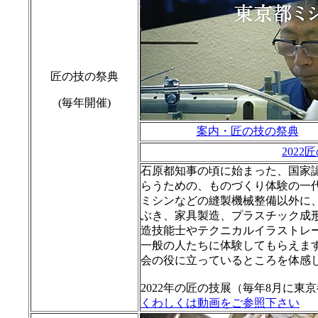
匠の技の祭典
(毎年開催)
案内・匠の技の祭典
202
石原都知事の頃に始まった、国家
らうための、ものづくり体験の一
ミシンなどの縫製機械整備以外に
ぶき、家具製造、プラスチック成
造技能士やテクニカルイラストレ
一般の人たちに体験してもらえま
会の役に立っているところを体感
2022年の匠の技展（毎年8月に
くわしくは動画をご参照下さい