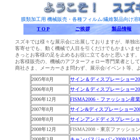
膜類加工用 機械販売・各種フィルム/繊維製品向け
T O P
ご挨拶
製品情報
スズキでは様々な展示会に出展しておりますが、単独出
客寄せでも、動く機械で人目を引くだけでもかまいませ
きっとお客様の足を止めるお役に立てるかと思います。
お客様販売の、機械のアフターフォロー専門業者として
商社さま、メーカーさま問わず、展示会/イベント等、
2005年8月
サイン＆ディスプレーショー20
2006年8月
サイン＆ディスプレーショー20
2006年12月
FISMA2006・ファッション産
2007年8月
サイン&ディスプレーショー200
2008年8月
サインアンドディスプレーショー
2008年12月
FISMA2008・東京ファッシ
2008年3月
キャンバスジャパン2008(JAPA